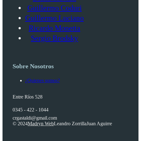
Guillermo Coduri
Guillermo Luciano
Ricardo Monetta
Sergio Brodsky
Sobre Nosotros
¿Quienes somos?
Entre Ríos 528
0345 - 422 - 1044
crgastaldi@gmail.com
© 2024
Madryn Web
Leandro Zorrilla
Juan Aguirre