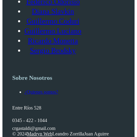
Federico Odorisio
Diana Slavkin
Guillermo Coduri
Guillermo Luciano
Ricardo Monetta
Sergio Brodsky
Sobre Nosotros
¿Quienes somos?
Entre Ríos 528
0345 - 422 - 1044
crgastaldi@gmail.com
© 2024
Madryn Web
Leandro Zorrilla
Juan Aguirre