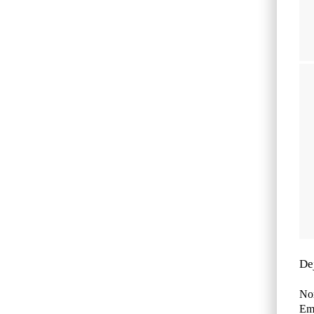
De
No
Ema