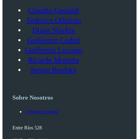
Claudio Gastaldi
Federico Odorisio
Diana Slavkin
Guillermo Coduri
Guillermo Luciano
Ricardo Monetta
Sergio Brodsky
Sobre Nosotros
¿Quienes somos?
Entre Ríos 528