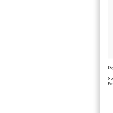
De
No
Ema