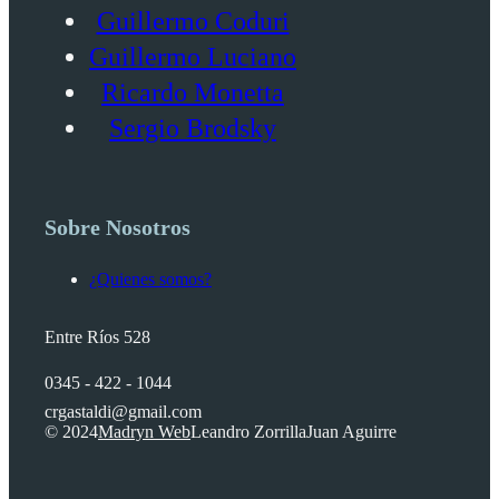
Guillermo Coduri
Guillermo Luciano
Ricardo Monetta
Sergio Brodsky
Sobre Nosotros
¿Quienes somos?
Entre Ríos 528
0345 - 422 - 1044
crgastaldi@gmail.com
© 2024
Madryn Web
Leandro Zorrilla
Juan Aguirre