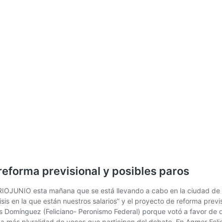
reforma previsional y posibles paros
IARIOJUNIO esta mañana que se está llevando a cabo en la ciudad de 
sis en la que están nuestros salarios” y el proyecto de reforma prev
 Domínguez (Feliciano- Peronismo Federal) porque votó a favor de qu
ya más pluralidad de voces que participen del debate. En Agmer Felici