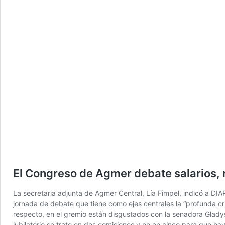
El Congreso de Agmer debate salarios, 
La secretaria adjunta de Agmer Central, Lía Fimpel, indicó a D
jornada de debate que tiene como ejes centrales la “profunda cri
respecto, en el gremio están disgustados con la senadora Gladys
jubilatorio se trate en dos comisiones y no en cinco para que ha