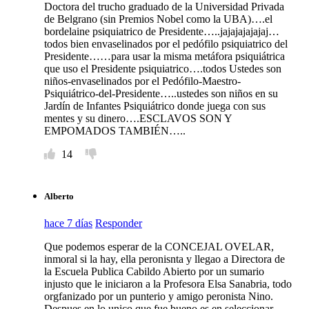
Doctora del trucho graduado de la Universidad Privada
de Belgrano (sin Premios Nobel como la UBA)….el
bordelaine psiquiatrico de Presidente…..jajajajajajaj…
todos bien envaselinados por el pedófilo psiquiatrico del
Presidente……para usar la misma metáfora psiquiátrica
que uso el Presidente psiquiatrico….todos Ustedes son
niños-envaselinados por el Pedófilo-Maestro-
Psiquiátrico-del-Presidente…..ustedes son niños en su
Jardín de Infantes Psiquiátrico donde juega con sus
mentes y su dinero….ESCLAVOS SON Y
EMPOMADOS TAMBIÉN…..
14
Alberto
hace 7 días
Responder
Que podemos esperar de la CONCEJAL OVELAR,
inmoral si la hay, ella peronisnta y llegao a Directora de
la Escuela Publica Cabildo Abierto por un sumario
injusto que le iniciaron a la Profesora Elsa Sanabria, todo
orgfanizado por un punterio y amigo peronista Nino.
Despues en lo unico que fue bueno es en seleccionar