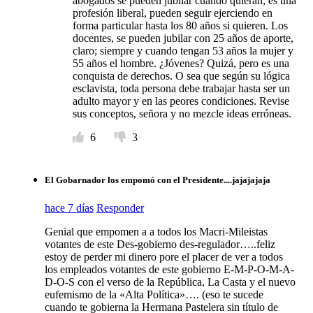
abogados se pueden jubilar cuando quieran; es una
profesión liberal, pueden seguir ejerciendo en
forma particular hasta los 80 años si quieren. Los
docentes, se pueden jubilar con 25 años de aporte,
claro; siempre y cuando tengan 53 años la mujer y
55 años el hombre. ¿Jóvenes? Quizá, pero es una
conquista de derechos. O sea que según su lógica
esclavista, toda persona debe trabajar hasta ser un
adulto mayor y en las peores condiciones. Revise
sus conceptos, señora y no mezcle ideas erróneas.
6
3
El Gobarnador los empomó con el Presidente....jajajajaja
hace 7 días
Responder
Genial que empomen a a todos los Macri-Mileistas
votantes de este Des-gobierno des-regulador…..feliz
estoy de perder mi dinero pore el placer de ver a todos
los empleados votantes de este gobierno E-M-P-O-M-A-
D-O-S con el verso de la República, La Casta y el nuevo
eufemismo de la «Alta Política»…. (eso te sucede
cuando te gobierna la Hermana Pastelera sin título de