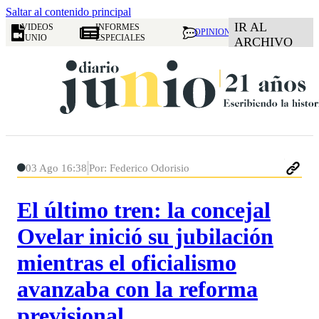
Saltar al contenido principal
IR AL
VIDEOS
INFORMES
OPINION
JUNIO
ESPECIALES
ARCHIVO
03 Ago 16:38
Por: Federico Odorisio
El último tren: la concejal
Ovelar inició su jubilación
mientras el oficialismo
avanzaba con la reforma
previsional