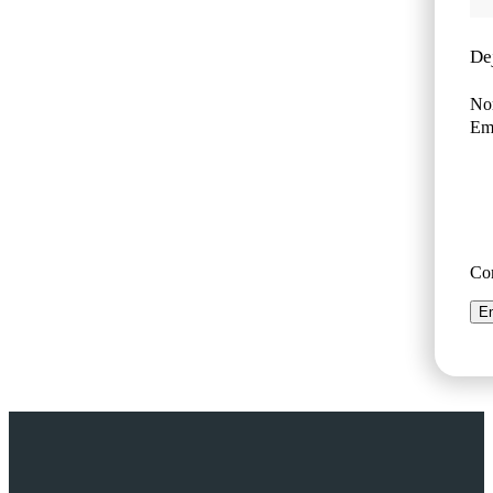
De
No
Ema
Co