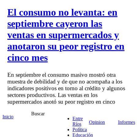
El consumo no levanta: en
septiembre cayeron las
ventas en supermercados y
anotaron su peor registro en
cinco mes
En septiembre el consumo masivo mostró otra
muestra de debilidad y de que no acompaña a los
indicadores positivos en torno al crédito y algunos
sectores productivos. Las ventas en los
supermercados anotó su peor registro en cinco
meses, mientras que los autoservicios mayoristas no
Buscar
pudieron sostener la mejora que habían
Inicio
Entre
experimentado en agosto.
Opinion
Informes
Ríos
Política
Educación