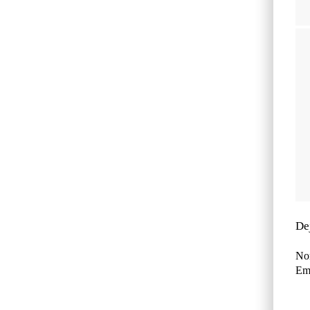
De
No
Ema