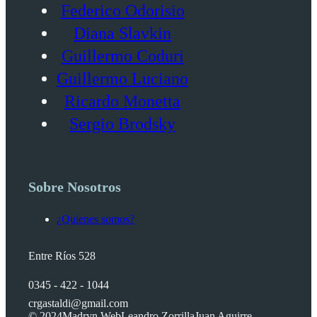
Federico Odorisio
Diana Slavkin
Guillermo Coduri
Guillermo Luciano
Ricardo Monetta
Sergio Brodsky
Sobre Nosotros
¿Quienes somos?
Entre Ríos 528
0345 - 422 - 1044
crgastaldi@gmail.com
© 2024
Madryn Web
Leandro Zorrilla
Juan Aguirre