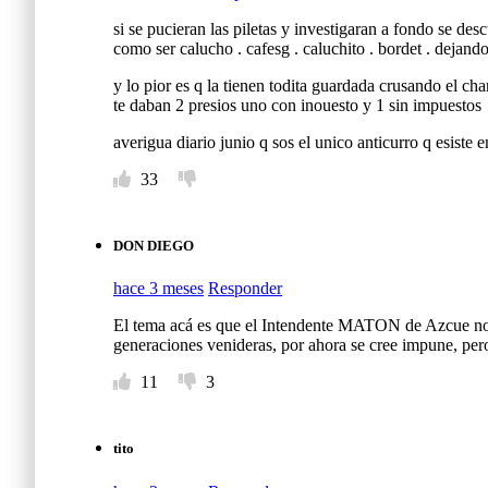
si se pucieran las piletas y investigaran a fondo se 
como ser calucho . cafesg . caluchito . bordet . dejando
y lo pior es q la tienen todita guardada crusando el c
te daban 2 presios uno con inouesto y 1 sin impuestos
averigua diario junio q sos el unico anticurro q esiste 
33
DON DIEGO
hace 3 meses
Responder
El tema acá es que el Intendente MATON de Azcue no l
generaciones venideras, por ahora se cree impune, pero 
11
3
tito