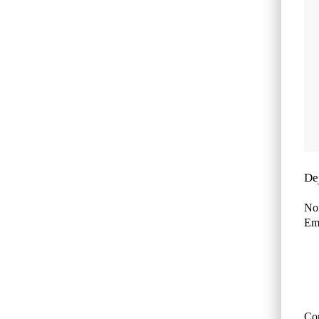
De
No
Ema
Co