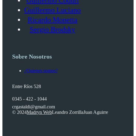
Guillermo Coduri
Guillermo Luciano
Ricardo Monetta
Sergio Brodsky
Sobre Nosotros
¿Quienes somos?
Entre Ríos 528
0345 - 422 - 1044
crgastaldi@gmail.com
© 2024
Madryn Web
Leandro Zorrilla
Juan Aguirre