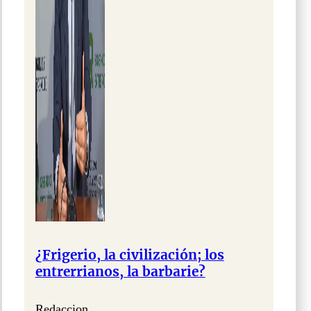
¿Frigerio, la civilización; los
entrerrianos, la barbarie?
Redaccion