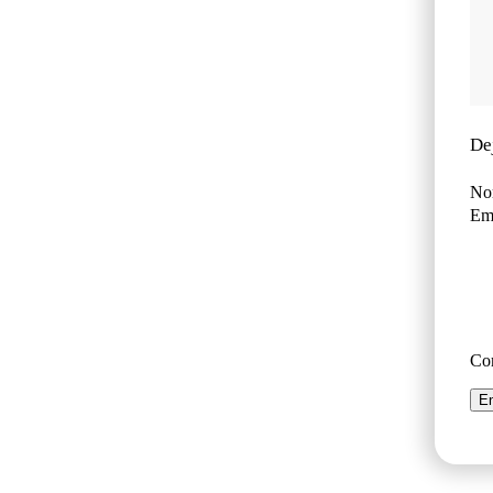
De
No
Ema
Co