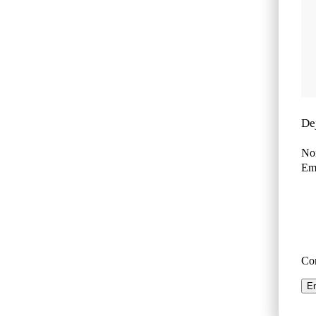
De
No
Ema
Co