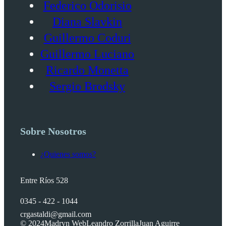
Federico Odorisio
Diana Slavkin
Guillermo Coduri
Guillermo Luciano
Ricardo Monetta
Sergio Brodsky
Sobre Nosotros
¿Quienes somos?
Entre Ríos 528
0345 - 422 - 1044
crgastaldi@gmail.com
© 2024
Madryn Web
Leandro Zorrilla
Juan Aguirre