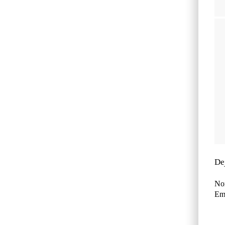
De
No
Ema