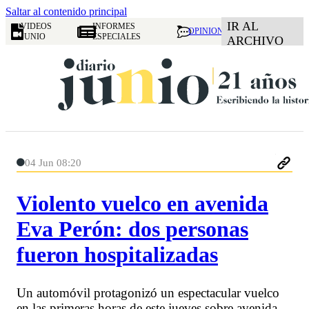
Saltar al contenido principal
IR AL
VIDEOS
INFORMES
OPINION
JUNIO
ESPECIALES
ARCHIVO
04 Jun 08:20
Violento vuelco en avenida
Eva Perón: dos personas
fueron hospitalizadas
Un automóvil protagonizó un espectacular vuelco
en las primeras horas de este jueves sobre avenida