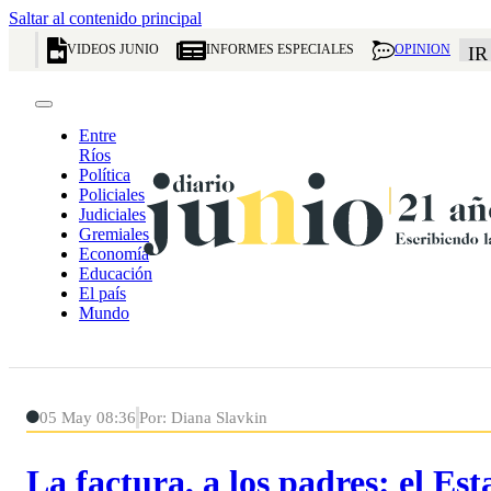
Saltar al contenido principal
VIDEOS JUNIO
INFORMES ESPECIALES
OPINION
IR
Entre
Ríos
Política
Policiales
Judiciales
Gremiales
Economía
Educación
El país
Mundo
05 May 08:36
Por: Diana Slavkin
La factura, a los padres: el Es