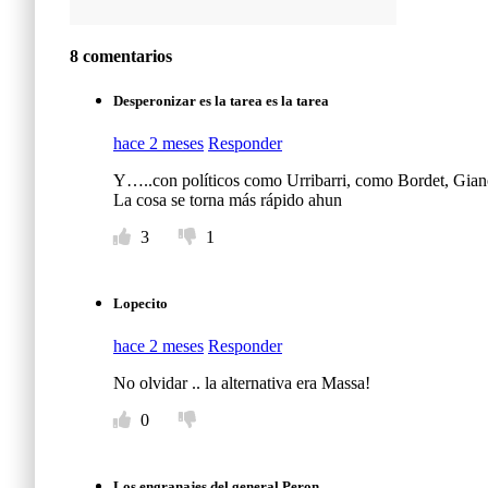
8 comentarios
Desperonizar es la tarea es la tarea
hace 2 meses
Responder
Y…..con políticos como Urribarri, como Bordet, Giano
La cosa se torna más rápido ahun
3
1
Lopecito
hace 2 meses
Responder
No olvidar .. la alternativa era Massa!
0
Los engranajes del general Peron