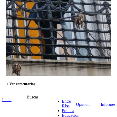
+ Ver comentarios
Buscar
Inicio
1 comentario
Entre
Opinion
Informes
Ríos
Política
el mencho
Educación