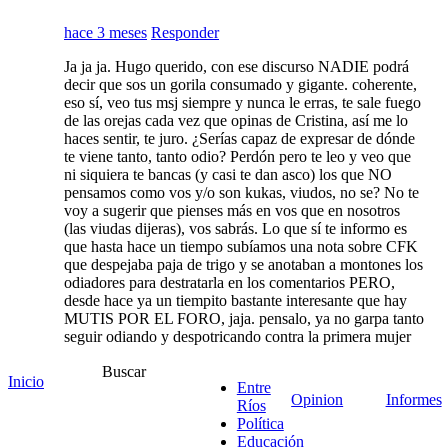
hace 3 meses
Responder
Ja ja ja. Hugo querido, con ese discurso NADIE podrá
decir que sos un gorila consumado y gigante. coherente,
eso sí, veo tus msj siempre y nunca le erras, te sale fuego
de las orejas cada vez que opinas de Cristina, así me lo
haces sentir, te juro. ¿Serías capaz de expresar de dónde
te viene tanto, tanto odio? Perdón pero te leo y veo que
ni siquiera te bancas (y casi te dan asco) los que NO
pensamos como vos y/o son kukas, viudos, no se? No te
voy a sugerir que pienses más en vos que en nosotros
(las viudas dijeras), vos sabrás. Lo que sí te informo es
que hasta hace un tiempo subíamos una nota sobre CFK
que despejaba paja de trigo y se anotaban a montones los
odiadores para destratarla en los comentarios PERO,
desde hace ya un tiempito bastante interesante que hay
MUTIS POR EL FORO, jaja. pensalo, ya no garpa tanto
seguir odiando y despotricando contra la primera mujer
presidenta electa que le hizo vivir a millones de
Buscar
argentinos los mejores años de su vida. Mucho menos
Inicio
Entre
ahora que se empieza a conocer la verdad de la milanesa.
Opinion
Informes
Ríos
Política
4
1
Educación