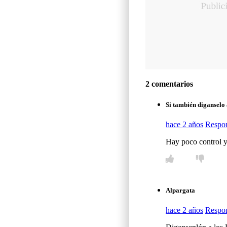
2 comentarios
Si también diganselo
hace 2 años
Respo
Hay poco control y
Alpargata
hace 2 años
Respo