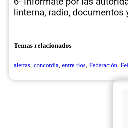
6- Informate por las autori
linterna, radio, documentos 
Temas relacionados
alertas
,
concordia
,
entre ríos
,
Federación
,
Fe