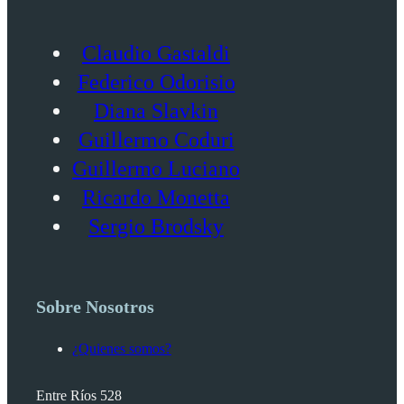
Claudio Gastaldi
Federico Odorisio
Diana Slavkin
Guillermo Coduri
Guillermo Luciano
Ricardo Monetta
Sergio Brodsky
Sobre Nosotros
¿Quienes somos?
Entre Ríos 528