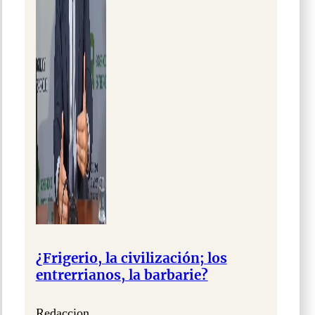
¿Frigerio, la civilización; los
entrerrianos, la barbarie?
Redaccion