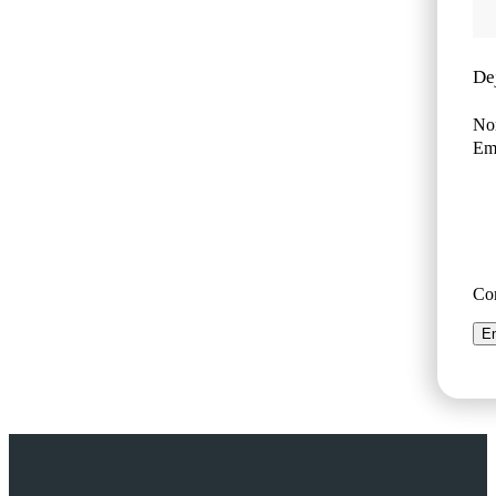
De
No
Ema
Co