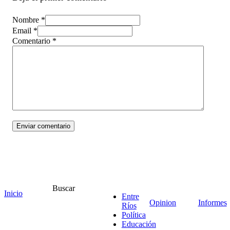
Nombre *
Email *
Comentario
*
¡Ponete en contacto!
Buscar
Inicio
Entre
Opinion
Informes
Ríos
Política
Educación