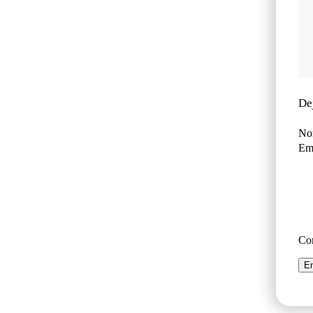
De
No
Ema
Co