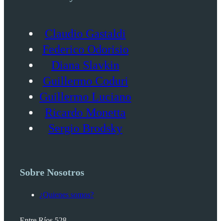
Claudio Gastaldi
Federico Odorisio
Diana Slavkin
Guillermo Coduri
Guillermo Luciano
Ricardo Monetta
Sergio Brodsky
Sobre Nosotros
¿Quienes somos?
Entre Ríos 528