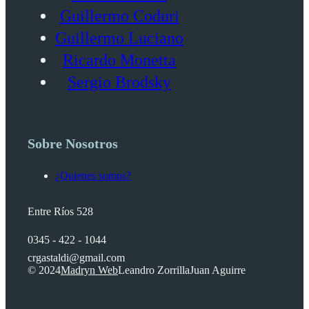
Guillermo Coduri
Guillermo Luciano
Ricardo Monetta
Sergio Brodsky
Sobre Nosotros
¿Quienes somos?
Entre Ríos 528
0345 - 422 - 1044
crgastaldi@gmail.com
© 2024
Madryn Web
Leandro Zorrilla
Juan Aguirre