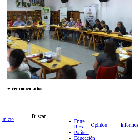
+ Ver comentarios
Deja el primer comentario
Buscar
Inicio
Entre
Nombre *
Opinion
Informes
Ríos
Email *
Política
Comentario
*
Educación