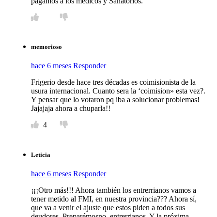
pagamos a los médicos y Sanatorios.
memorioso
hace 6 meses
Responder
Frigerio desde hace tres décadas es coimisionista de la
usura internacional. Cuanto sera la ‘coimision» esta vez?.
Y pensar que lo votaron pq iba a solucionar problemas!
Jajajaja ahora a chuparla!!
4
Leticia
hace 6 meses
Responder
¡¡¡Otro más!!! Ahora también los entrerrianos vamos a
tener metido al FMI, en nuestra provincia??? Ahora sí,
que va a venir el ajuste que estos piden a todos sus
deudores. Preparémosno, entrerrianos. Y la próxima,