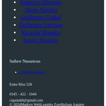
Federico Odorisio
Diana Slavkin
Guillermo Coduri
Guillermo Luciano
Ricardo Monetta
Sergio Brodsky
Sobre Nosotros
¿Quienes somos?
Entre Ríos 528
0345 - 422 - 1044
crgastaldi@gmail.com
© 2024
Madryn Web
Leandro Zorrilla
Juan Aguirre