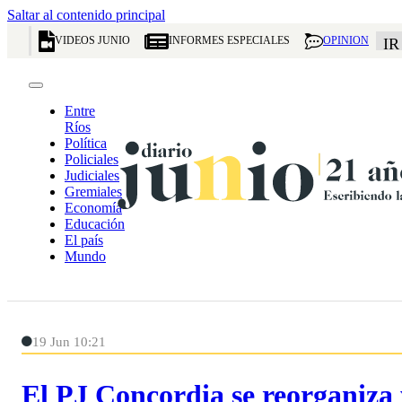
Saltar al contenido principal
VIDEOS JUNIO
INFORMES ESPECIALES
OPINION
IR
Entre
Ríos
Política
Policiales
Judiciales
Gremiales
Economía
Educación
El país
Mundo
19 Jun 10:21
El PJ Concordia se reorganiza 