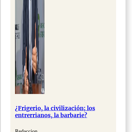
¿Frigerio, la civilización; los
entrerrianos, la barbarie?
Redaccion