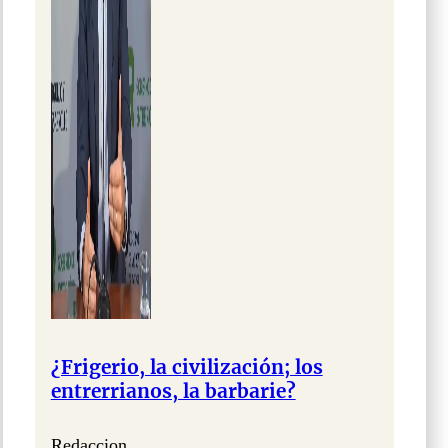
¿Frigerio, la civilización; los
entrerrianos, la barbarie?
Redaccion