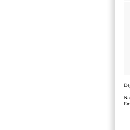
De
No
Ema