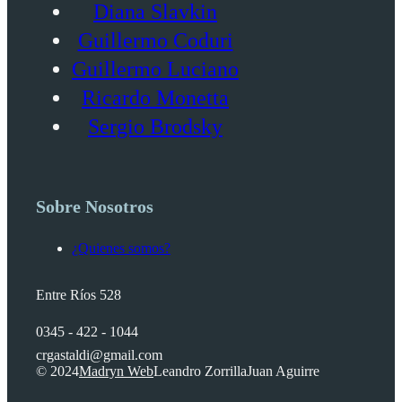
Diana Slavkin
Guillermo Coduri
Guillermo Luciano
Ricardo Monetta
Sergio Brodsky
Sobre Nosotros
¿Quienes somos?
Entre Ríos 528
0345 - 422 - 1044
crgastaldi@gmail.com
© 2024
Madryn Web
Leandro Zorrilla
Juan Aguirre