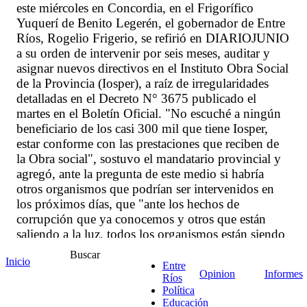
este miércoles en Concordia, en el Frigorífico
Yuquerí de Benito Legerén, el gobernador de Entre
Ríos, Rogelio Frigerio, se refirió en DIARIOJUNIO
a su orden de intervenir por seis meses, auditar y
asignar nuevos directivos en el Instituto Obra Social
de la Provincia (Iosper), a raíz de irregularidades
detalladas en el Decreto N° 3675 publicado el
martes en el Boletín Oficial. "No escuché a ningún
beneficiario de los casi 300 mil que tiene Iosper,
estar conforme con las prestaciones que reciben de
la Obra social", sostuvo el mandatario provincial y
agregó, ante la pregunta de este medio si habría
otros organismos que podrían ser intervenidos en
los próximos días, que "ante los hechos de
corrupción que ya conocemos y otros que están
saliendo a la luz, todos los organismos están siendo
y van a ser auditados permanentemente"
Buscar
Inicio
Entre
Opinion
Informes
Ríos
Política
Educación