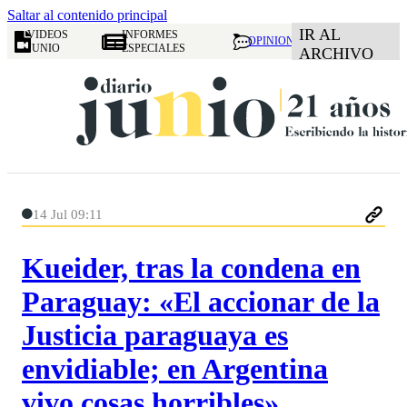
Saltar al contenido principal
IR AL
VIDEOS
INFORMES
OPINION
JUNIO
ESPECIALES
ARCHIVO
14 Jul 09:11
Kueider, tras la condena en
Paraguay: «El accionar de la
Justicia paraguaya es
envidiable; en Argentina
vivo cosas horribles»