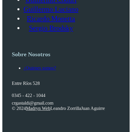
Guillermo Luciano
Ricardo Monetta
Sergio Brodsky
Sobre Nosotros
¿Quienes somos?
Entre Ríos 528
0345 - 422 - 1044
crgastaldi@gmail.com
© 2024
Madryn Web
Leandro Zorrilla
Juan Aguirre