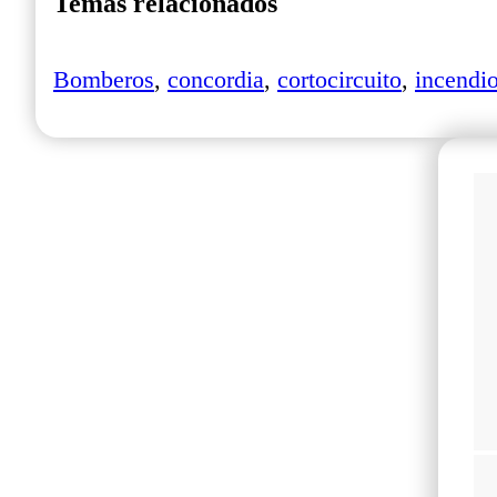
Temas relacionados
Bomberos
,
concordia
,
cortocircuito
,
incendi