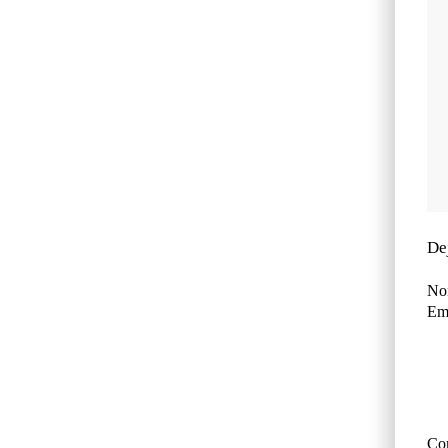
De
No
Ema
Co