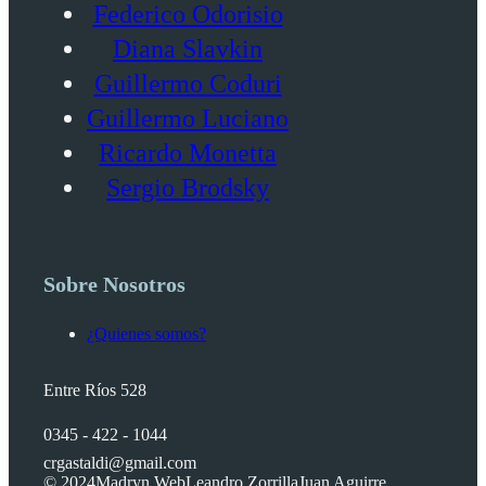
Federico Odorisio
Diana Slavkin
Guillermo Coduri
Guillermo Luciano
Ricardo Monetta
Sergio Brodsky
Sobre Nosotros
¿Quienes somos?
Entre Ríos 528
0345 - 422 - 1044
crgastaldi@gmail.com
© 2024
Madryn Web
Leandro Zorrilla
Juan Aguirre