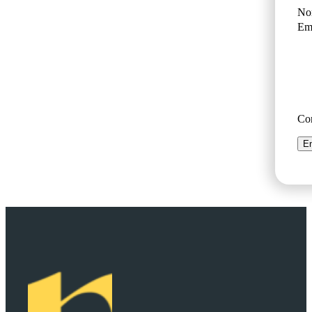
No
Ema
Co