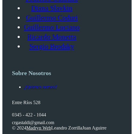
Diana Slavkin
Guillermo Coduri
Guillermo Luciano
Ricardo Monetta
Sergio Brodsky
Sobre Nosotros
¿Quienes somos?
Entre Ríos 528
0345 - 422 - 1044
crgastaldi@gmail.com
© 2024
Madryn Web
Leandro Zorrilla
Juan Aguirre