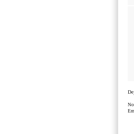
De
No
Ema