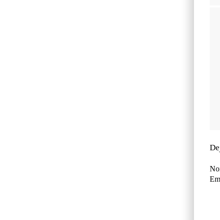
De
No
Ema