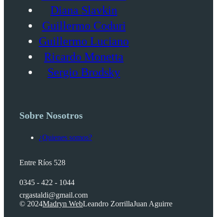
Diana Slavkin
Guillermo Coduri
Guillermo Luciano
Ricardo Monetta
Sergio Brodsky
Sobre Nosotros
¿Quienes somos?
Entre Ríos 528
0345 - 422 - 1044
crgastaldi@gmail.com
© 2024
Madryn Web
Leandro Zorrilla
Juan Aguirre