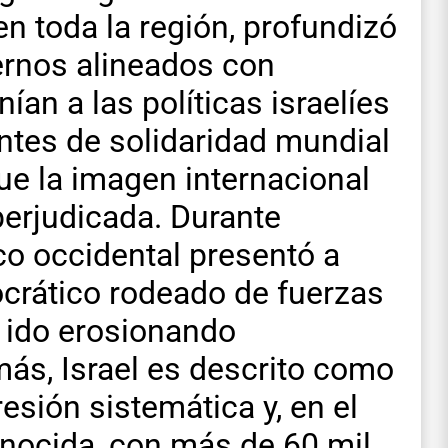
n toda la región, profundizó
iernos alineados con
an a las políticas israelíes
ntes de solidaridad mundial
que la imagen internacional
perjudicada. Durante
ico occidental presentó a
crático rodeado de fuerzas
a ido erosionando
ás, Israel es descrito como
esión sistemática y, en el
enocida, con más de 60 mil