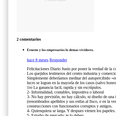
2 comentarios
Ernesto y los empresarios lo demas vividores.
hace 8 meses
Responder
Felicitaciones Diario Junio por poner la verdad de la 
Los quejidos lestimeros del centro industria y comercio
Simplemente deberíamos meditar del autopercibido «em
lucro se logran en la mayoría de los casos (salvo honr
1ro La ganancia facil, rapida y sin escrúpulos.
2- Informalidad, contables, impositiva o laboral
3- No hay previsión, no hay cálculo, ni diseño de una i
(renombrados apellidos y sus estfas al fisco, o en la v
construcciones con funcionarios corruptos y amigos.
4- Quienquiera se larga. Y despues vienen los papeles.
5- Estudio de mercado: te lo debeo