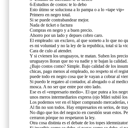
6-Estudios de costos: te lo debo
Esto útimo se soluciona a lo pampa o a lo «tape vip»
Primero en negro total.
Si se puede contrabandear mejor.
Nada de ticket o factura
Compras en negro y a buen precio.
Ahorro por un lado y depues cobro caro.
El empleado: un exclavo, al que someto a lo que no qui
es mi voluntad y no la ley de la republica, total si la 
Cara de culo al atender.
Y si cvienen los uruguayos, te matan. Suben los preci
uruguayos lloran que no va nadie y te bajan la calidad.
¿Bajo costos como? Simple. Bajo calidad de los insumo
chicas, pago menos al empleado, no respeto ni el regis
puede todo en negro cosa que le vayan a cobrar al vien
Si puedo le regateo al contador, al abogado o al medic
mosca. A no ser que entre por otro lado.
Ese es el «empresario medio». El que putea a los negr
unos meros intermediarios express (ojo Milei subió lo
Los podemos ver en el hiper comprando mercaderías, 
Al fin no son todos. Hay empresarios en serios, de tra
No digo que los del negocio en cuestión sean estos. P
cerraron pòrque no respetaron la ley.
Otra cosa distinta es el debate de los topes idemnizator
Si inscribis como se debe, si pagas como se debe, si pa