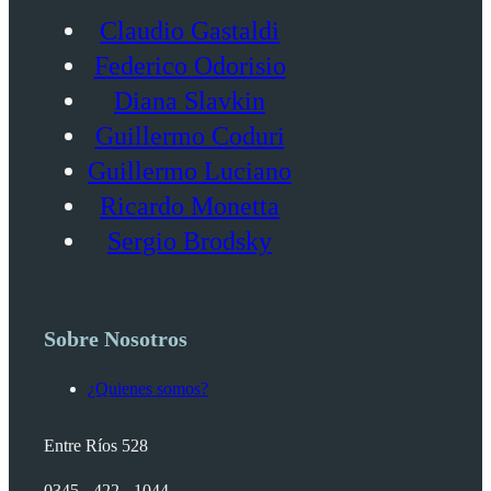
Claudio Gastaldi
Federico Odorisio
Diana Slavkin
Guillermo Coduri
Guillermo Luciano
Ricardo Monetta
Sergio Brodsky
Sobre Nosotros
¿Quienes somos?
Entre Ríos 528
0345 - 422 - 1044