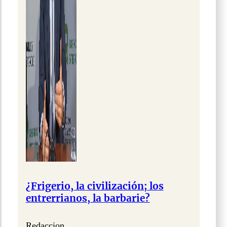
¿Frigerio, la civilización; los
entrerrianos, la barbarie?
Redaccion