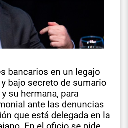
es bancarios en un legajo
 y bajo secreto de sumario
e y su hermana, para
imonial ante las denuncias
ión que está delegada en la
iano. En el oficio se pide