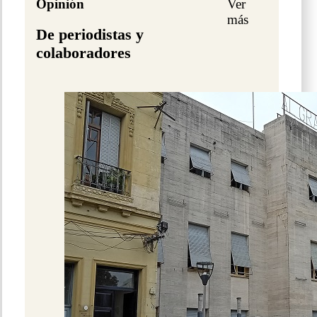
Opinión
Ver
más
De periodistas y
colaboradores