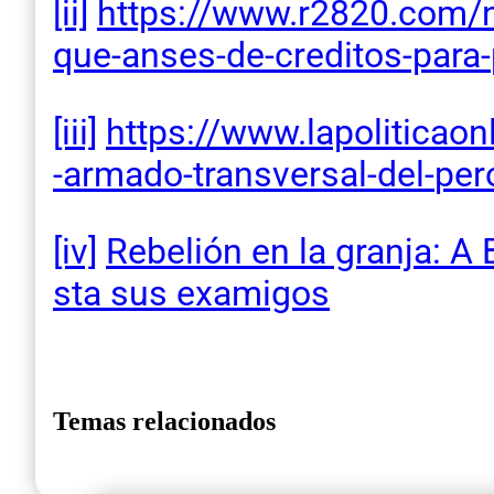
[ii]
https://www.r2820.com/
que-
anses-de-creditos-para-
[iii]
https://www.lapoliticaonl
-
armado-transversal-del-
per
[iv]
Rebelión en la granja: A B
sta sus examigos
Temas relacionados