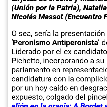
(Unión por la Patria), Natal
Nicolás Massot (Encuentro F
O sea, sería la presentació
‘
Peronismo Antiperonista’
de
Liderado por el ex candidat
Pichetto, incorporando a su 
parlamento en representació
candidatura con la complicid
por un hoy caído en desgrac
expuesto, colgado del pince
elión en la granja: A Bordet s