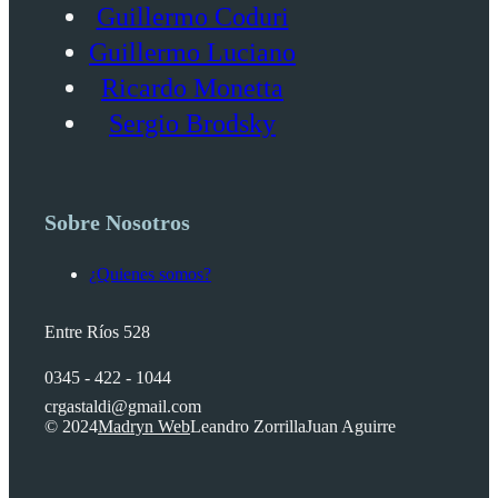
Guillermo Coduri
Guillermo Luciano
Ricardo Monetta
Sergio Brodsky
Sobre Nosotros
¿Quienes somos?
Entre Ríos 528
0345 - 422 - 1044
crgastaldi@gmail.com
© 2024
Madryn Web
Leandro Zorrilla
Juan Aguirre