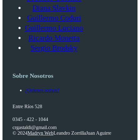
Diana Slavkin
Guillermo Coduri
Guillermo Luciano
Ricardo Monetta
Sergio Brodsky
Sobre Nosotros
¿Quienes somos?
Entre Ríos 528
0345 - 422 - 1044
crgastaldi@gmail.com
© 2024
Madryn Web
Leandro Zorrilla
Juan Aguirre