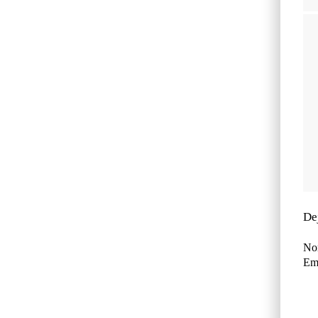
De
No
Ema