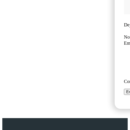
De
No
Ema
Co