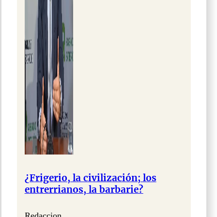
¿Frigerio, la civilización; los
entrerrianos, la barbarie?
Redaccion