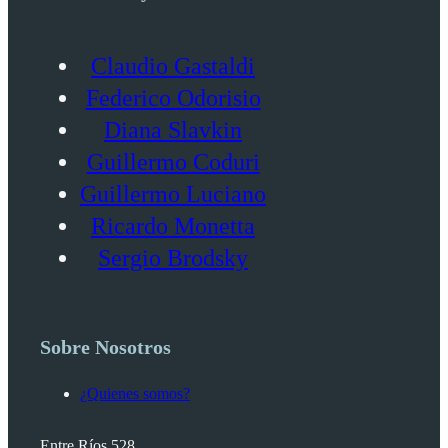
Claudio Gastaldi
Federico Odorisio
Diana Slavkin
Guillermo Coduri
Guillermo Luciano
Ricardo Monetta
Sergio Brodsky
Sobre Nosotros
¿Quienes somos?
Entre Ríos 528